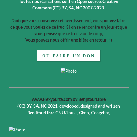
Toutes nos réalisations sont en Open source,
Creative
Commons (CC) BY, SA, NC
2007-2023
.
Tant que vous conservez cet avertissement, vous pouvez faire
ce que vous voulez de ce truc. Si on se rencontre un jour et que
vous pensez que ce truc vaut le coup,
Vous pouvez nous offrir une bière en retour ! ;)
OU FAIRE UN DON
www.Flexyourte.com
by BenjitourLibre
(CC) BY, SA, NC 2021, developed, designed and written
BenjitourLibre
GNU/linux , Gimp,
Geogebra,